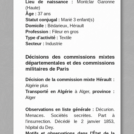
Lieu de naissance :
Montclar Garonne
(Haute)
Âge :
37 ans
Statut conjugal :
Marié 3 enfant(s)
Domicile :
Bédarieux, Hérault
Profession :
Fileur en gros
Type d’activité :
Textile
Secteur :
Industrie
Décisions des commissions mixtes
départementales et des commissions
militaires de Paris
Décision de la commission mixte Hérault :
Algérie plus
Transporté en Algérie
à Alger,
province :
Alger
Observations en liste générale :
Décurion.
Menaces. Sociétés secrètes. Part à
l'insurrection. Décédé le 2 janvier 1853,
hôpital du Dey.
Motifs et observations dans l’État de la