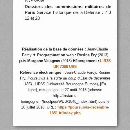
F/7/*/2588
Dossiers des commissions militaires de
Paris
Service historique de la Défense : 7 J
12 et 28
Réalisation de la base de données :
Jean-Claude
Farcy ✝
Programmation web :
Rosine Fry
(2013)
puis
Morgane Valageas
(2018)
Hébergement :
LIR3S
UR 7366 UBE
Référence électronique :
Jean-Claude Farcy, Rosine
Fry,
Poursuivis à la suite du coup d’État de décembre
1851
, LIR3S (Université Bourgogne Europe), [En
ligne], mis en ligne le 27 août 2013 (adresse
http://tristan.u-
bourgogne.fr/Inculpes/WEB/1848_Index.html) puis le
20 juillet 2018, URL :
https://poursuivis-decembre-
1851.fr/index.php