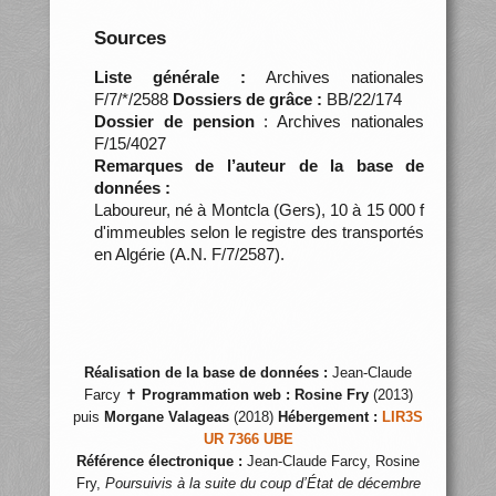
Sources
Liste générale :
Archives nationales
F/7/*/2588
Dossiers de grâce :
BB/22/174
Dossier de pension
: Archives nationales
F/15/4027
Remarques de l’auteur de la base de
données :
Laboureur, né à Montcla (Gers), 10 à 15 000 f
d'immeubles selon le registre des transportés
en Algérie (A.N. F/7/2587).
Réalisation de la base de données :
Jean-Claude
Farcy ✝
Programmation web :
Rosine Fry
(2013)
puis
Morgane Valageas
(2018)
Hébergement :
LIR3S
UR 7366 UBE
Référence électronique :
Jean-Claude Farcy, Rosine
Fry,
Poursuivis à la suite du coup d’État de décembre