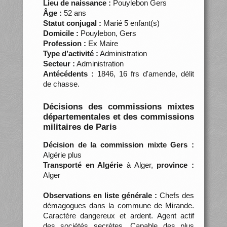
Lieu de naissance :
Pouylebon Gers
Âge :
52 ans
Statut conjugal :
Marié 5 enfant(s)
Domicile :
Pouylebon, Gers
Profession :
Ex Maire
Type d’activité :
Administration
Secteur :
Administration
Antécédents :
1846, 16 frs d'amende, délit
de chasse.
Décisions des commissions mixtes
départementales et des commissions
militaires de Paris
Décision de la commission mixte Gers :
Algérie plus
Transporté en Algérie
à Alger,
province :
Alger
Observations en liste générale :
Chefs des
démagogues dans la commune de Mirande.
Caractère dangereux et ardent. Agent actif
des sociétés secrètes. Capable des plus