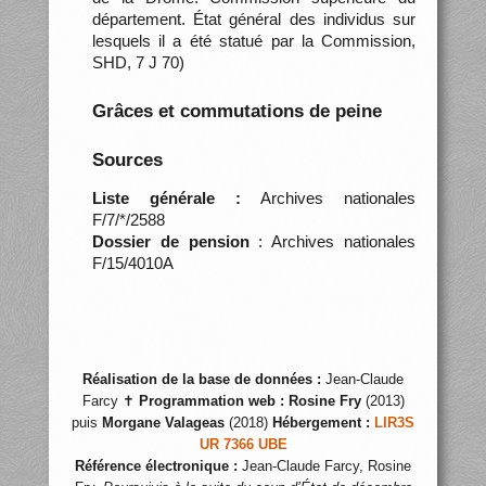
département. État général des individus sur
lesquels il a été statué par la Commission,
SHD, 7 J 70)
Grâces et commutations de peine
Sources
Liste générale :
Archives nationales
F/7/*/2588
Dossier de pension
: Archives nationales
F/15/4010A
Réalisation de la base de données :
Jean-Claude
Farcy ✝
Programmation web :
Rosine Fry
(2013)
puis
Morgane Valageas
(2018)
Hébergement :
LIR3S
UR 7366 UBE
Référence électronique :
Jean-Claude Farcy, Rosine