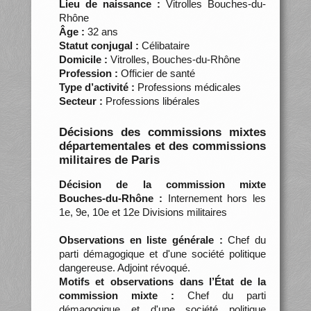
Lieu de naissance :
Vitrolles Bouches-du-
Rhône
Âge :
32 ans
Statut conjugal :
Célibataire
Domicile :
Vitrolles, Bouches-du-Rhône
Profession :
Officier de santé
Type d’activité :
Professions médicales
Secteur :
Professions libérales
Décisions des commissions mixtes
départementales et des commissions
militaires de Paris
Décision de la commission mixte
Bouches-du-Rhône :
Internement hors les
1e, 9e, 10e et 12e Divisions militaires
Observations en liste générale :
Chef du
parti démagogique et d'une société politique
dangereuse. Adjoint révoqué.
Motifs et observations dans l’État de la
commission mixte :
Chef du parti
démagogique et d'une société politique