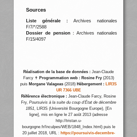
Sources
Liste générale :
Archives nationales
F/7/*/2588
Dossier de pension
: Archives nationales
F/15/4097
Réalisation de la base de données :
Jean-Claude
Farcy ✝
Programmation web :
Rosine Fry
(2013)
puis
Morgane Valageas
(2018)
Hébergement :
LIR3S
UR 7366 UBE
Référence électronique :
Jean-Claude Farcy, Rosine
Fry,
Poursuivis à la suite du coup d’État de décembre
1851
, LIR3S (Université Bourgogne Europe), [En
ligne], mis en ligne le 27 août 2013 (adresse
http://tristan.u-
bourgogne.fr/Inculpes/WEB/1848_Index.html) puis le
20 juillet 2018, URL :
https://poursuivis-decembre-