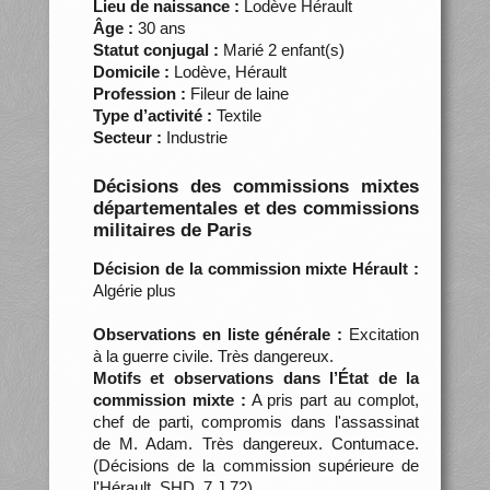
Lieu de naissance :
Lodève Hérault
Âge :
30 ans
Statut conjugal :
Marié 2 enfant(s)
Domicile :
Lodève, Hérault
Profession :
Fileur de laine
Type d’activité :
Textile
Secteur :
Industrie
Décisions des commissions mixtes
départementales et des commissions
militaires de Paris
Décision de la commission mixte Hérault :
Algérie plus
Observations en liste générale :
Excitation
à la guerre civile. Très dangereux.
Motifs et observations dans l’État de la
commission mixte :
A pris part au complot,
chef de parti, compromis dans l'assassinat
de M. Adam. Très dangereux. Contumace.
(Décisions de la commission supérieure de
l'Hérault, SHD, 7 J 72)