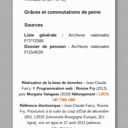
Grâces et commutations de peine
Sources
Liste générale :
Archives nationales
F/7/*/2588
Dossier de pension
: Archives nationales
F/15/4039
Réalisation de la base de données :
Jean-Claude
Farcy ✝
Programmation web :
Rosine Fry
(2013)
puis
Morgane Valageas
(2018)
Hébergement :
LIR3S
UR 7366 UBE
Référence électronique :
Jean-Claude Farcy, Rosine
Fry,
Poursuivis à la suite du coup d’État de décembre
1851
, LIR3S (Université Bourgogne Europe), [En
ligne], mis en ligne le 27 août 2013 (adresse