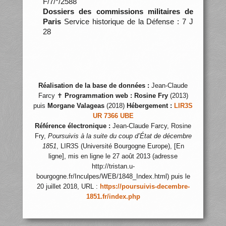
F/7/*/2588
Dossiers des commissions militaires de
Paris
Service historique de la Défense : 7 J
28
Réalisation de la base de données :
Jean-Claude
Farcy ✝
Programmation web :
Rosine Fry
(2013)
puis
Morgane Valageas
(2018)
Hébergement :
LIR3S
UR 7366 UBE
Référence électronique :
Jean-Claude Farcy, Rosine
Fry,
Poursuivis à la suite du coup d’État de décembre
1851
, LIR3S (Université Bourgogne Europe), [En
ligne], mis en ligne le 27 août 2013 (adresse
http://tristan.u-
bourgogne.fr/Inculpes/WEB/1848_Index.html) puis le
20 juillet 2018, URL :
https://poursuivis-decembre-
1851.fr/index.php