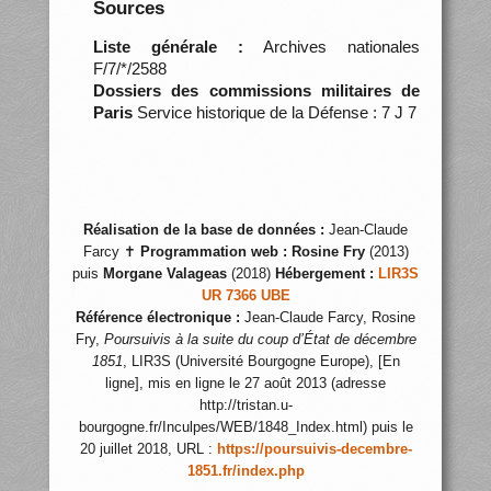
Sources
Liste générale :
Archives nationales
F/7/*/2588
Dossiers des commissions militaires de
Paris
Service historique de la Défense : 7 J 7
Réalisation de la base de données :
Jean-Claude
Farcy ✝
Programmation web :
Rosine Fry
(2013)
puis
Morgane Valageas
(2018)
Hébergement :
LIR3S
UR 7366 UBE
Référence électronique :
Jean-Claude Farcy, Rosine
Fry,
Poursuivis à la suite du coup d’État de décembre
1851
, LIR3S (Université Bourgogne Europe), [En
ligne], mis en ligne le 27 août 2013 (adresse
http://tristan.u-
bourgogne.fr/Inculpes/WEB/1848_Index.html) puis le
20 juillet 2018, URL :
https://poursuivis-decembre-
1851.fr/index.php