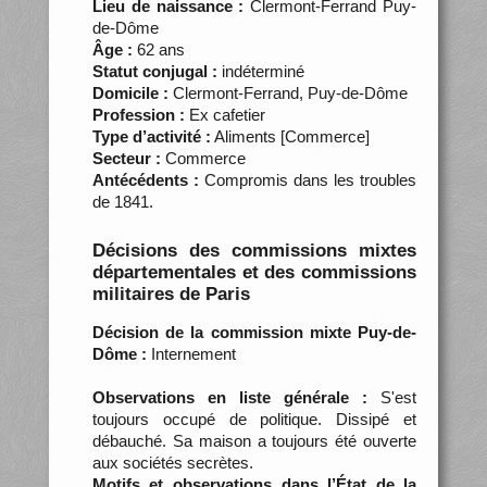
Lieu de naissance :
Clermont-Ferrand Puy-
de-Dôme
Âge :
62 ans
Statut conjugal :
indéterminé
Domicile :
Clermont-Ferrand, Puy-de-Dôme
Profession :
Ex cafetier
Type d’activité :
Aliments [Commerce]
Secteur :
Commerce
Antécédents :
Compromis dans les troubles
de 1841.
Décisions des commissions mixtes
départementales et des commissions
militaires de Paris
Décision de la commission mixte Puy-de-
Dôme :
Internement
Observations en liste générale :
S'est
toujours occupé de politique. Dissipé et
débauché. Sa maison a toujours été ouverte
aux sociétés secrètes.
Motifs et observations dans l’État de la