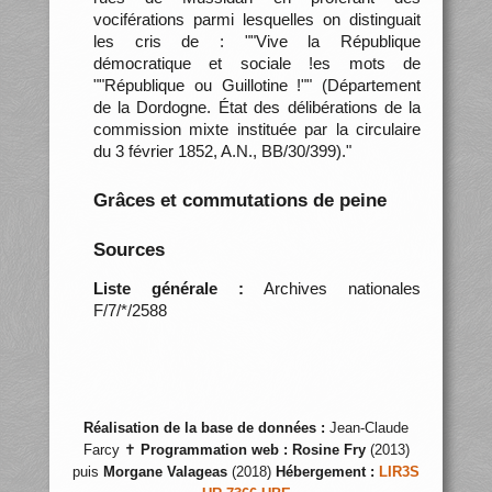
vociférations parmi lesquelles on distinguait
les cris de : ""Vive la République
démocratique et sociale !es mots de
""République ou Guillotine !"" (Département
de la Dordogne. État des délibérations de la
commission mixte instituée par la circulaire
du 3 février 1852, A.N., BB/30/399)."
Grâces et commutations de peine
Sources
Liste générale :
Archives nationales
F/7/*/2588
Réalisation de la base de données :
Jean-Claude
Farcy ✝
Programmation web :
Rosine Fry
(2013)
puis
Morgane Valageas
(2018)
Hébergement :
LIR3S