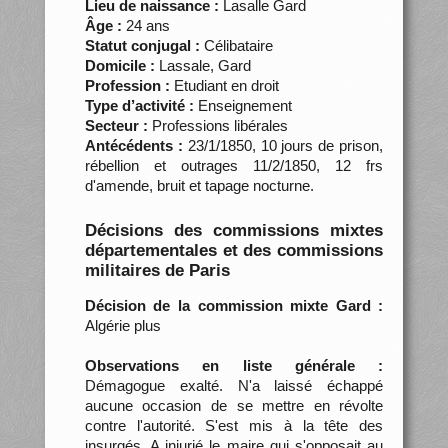
Lieu de naissance :
Lasalle Gard
Âge :
24 ans
Statut conjugal :
Célibataire
Domicile :
Lassale, Gard
Profession :
Etudiant en droit
Type d’activité :
Enseignement
Secteur :
Professions libérales
Antécédents :
23/1/1850, 10 jours de prison,
rébellion et outrages 11/2/1850, 12 frs
d'amende, bruit et tapage nocturne.
Décisions des commissions mixtes
départementales et des commissions
militaires de Paris
Décision de la commission mixte Gard :
Algérie plus
Observations en liste générale :
Démagogue exalté. N'a laissé échappé
aucune occasion de se mettre en révolte
contre l'autorité. S'est mis à la tête des
insurgés. A injurié le maire qui s'opposait au