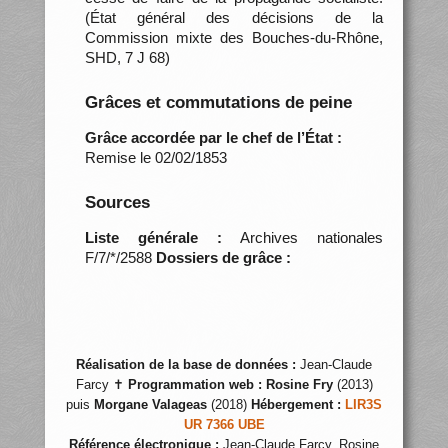
(État général des décisions de la
Commission mixte des Bouches-du-Rhône,
SHD, 7 J 68)
Grâces et commutations de peine
Grâce accordée par le chef de l’État :
Remise le 02/02/1853
Sources
Liste générale :
Archives nationales
F/7/*/2588
Dossiers de grâce :
Réalisation de la base de données :
Jean-Claude
Farcy ✝
Programmation web :
Rosine Fry
(2013)
puis
Morgane Valageas
(2018)
Hébergement :
LIR3S
UR 7366 UBE
Référence électronique :
Jean-Claude Farcy, Rosine