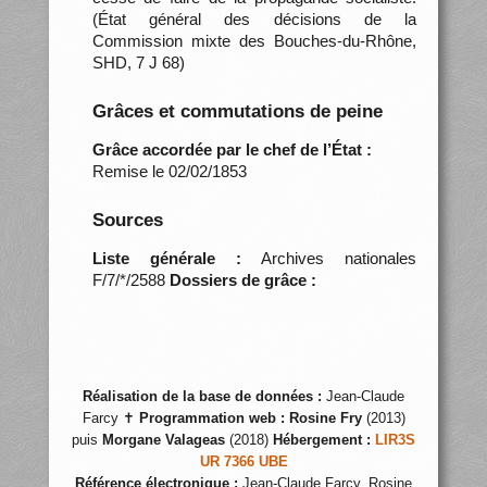
(État général des décisions de la
Commission mixte des Bouches-du-Rhône,
SHD, 7 J 68)
Grâces et commutations de peine
Grâce accordée par le chef de l’État :
Remise le 02/02/1853
Sources
Liste générale :
Archives nationales
F/7/*/2588
Dossiers de grâce :
Réalisation de la base de données :
Jean-Claude
Farcy ✝
Programmation web :
Rosine Fry
(2013)
puis
Morgane Valageas
(2018)
Hébergement :
LIR3S
UR 7366 UBE
Référence électronique :
Jean-Claude Farcy, Rosine