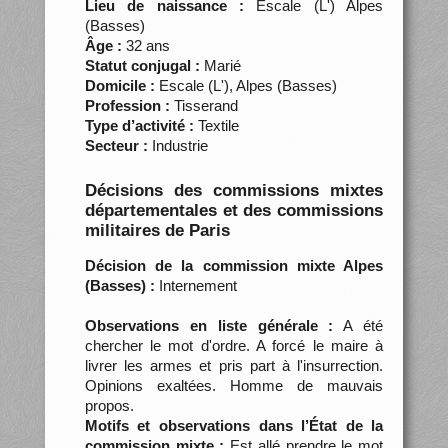
Lieu de naissance :
Escale (L') Alpes
(Basses)
Âge :
32 ans
Statut conjugal :
Marié
Domicile :
Escale (L'), Alpes (Basses)
Profession :
Tisserand
Type d’activité :
Textile
Secteur :
Industrie
Décisions des commissions mixtes
départementales et des commissions
militaires de Paris
Décision de la commission mixte Alpes
(Basses) :
Internement
Observations en liste générale :
A été
chercher le mot d'ordre. A forcé le maire à
livrer les armes et pris part à l'insurrection.
Opinions exaltées. Homme de mauvais
propos.
Motifs et observations dans l’État de la
commission mixte :
Est allé prendre le mot