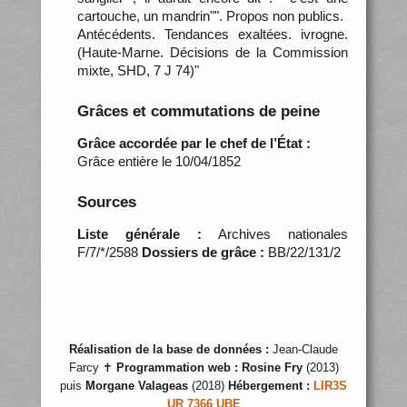
cartouche, un mandrin"". Propos non publics.
Antécédents. Tendances exaltées. ivrogne.
(Haute-Marne. Décisions de la Commission
mixte, SHD, 7 J 74)"
Grâces et commutations de peine
Grâce accordée par le chef de l’État :
Grâce entière le 10/04/1852
Sources
Liste générale :
Archives nationales
F/7/*/2588
Dossiers de grâce :
BB/22/131/2
Réalisation de la base de données :
Jean-Claude
Farcy ✝
Programmation web :
Rosine Fry
(2013)
puis
Morgane Valageas
(2018)
Hébergement :
LIR3S
UR 7366 UBE