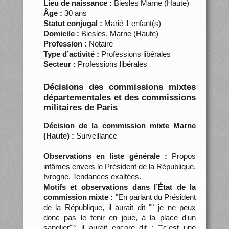
Lieu de naissance :
Biesles Marne (Haute)
Âge :
30 ans
Statut conjugal :
Marié 1 enfant(s)
Domicile :
Biesles, Marne (Haute)
Profession :
Notaire
Type d’activité :
Professions libérales
Secteur :
Professions libérales
Décisions des commissions mixtes
départementales et des commissions
militaires de Paris
Décision de la commission mixte Marne
(Haute) :
Surveillance
Observations en liste générale :
Propos
infâmes envers le Président de la République.
Ivrogne. Tendances exaltées.
Motifs et observations dans l’État de la
commission mixte :
"En parlant du Président
de la République, il aurait dit "" je ne peux
donc pas le tenir en joue, à la place d'un
sanglier""; il aurait encore dit : ""c'est une