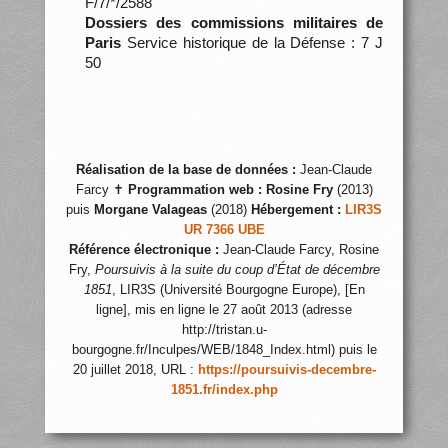
F/7/*/2588
Dossiers des commissions militaires de
Paris
Service historique de la Défense : 7 J
50
Réalisation de la base de données :
Jean-Claude
Farcy ✝
Programmation web :
Rosine Fry
(2013)
puis
Morgane Valageas
(2018)
Hébergement :
LIR3S
UR 7366 UBE
Référence électronique :
Jean-Claude Farcy, Rosine
Fry,
Poursuivis à la suite du coup d’État de décembre
1851
, LIR3S (Université Bourgogne Europe), [En
ligne], mis en ligne le 27 août 2013 (adresse
http://tristan.u-
bourgogne.fr/Inculpes/WEB/1848_Index.html) puis le
20 juillet 2018, URL :
https://poursuivis-decembre-
1851.fr/index.php