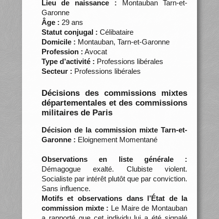
Lieu de naissance :
Montauban Tarn-et-
Garonne
Âge :
29 ans
Statut conjugal :
Célibataire
Domicile :
Montauban, Tarn-et-Garonne
Profession :
Avocat
Type d’activité :
Professions libérales
Secteur :
Professions libérales
Décisions des commissions mixtes
départementales et des commissions
militaires de Paris
Décision de la commission mixte Tarn-et-
Garonne :
Eloignement Momentané
Observations en liste générale :
Démagogue exalté. Clubiste violent.
Socialiste par intérêt plutôt que par conviction.
Sans influence.
Motifs et observations dans l’État de la
commission mixte :
Le Maire de Montauban
a rapporté que cet individu lui a été signalé