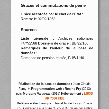
Grâces et commutations de peine
Grâce accordée par le chef de l’État :
Remise le 02/02/1853
Sources
Liste générale :
Archives nationales
F/7/*/2588
Dossiers de grâce :
BB/22/160
Remarques de l’auteur de la base de
données :
Demande de pension rejetée, F/15/4146.
Réalisation de la base de données :
Jean-Claude
Farcy ✝
Programmation web :
Rosine Fry
(2013)
puis
Morgane Valageas
(2018)
Hébergement :
LIR3S
UR 7366 UBE
Référence électronique :
Jean-Claude Farcy, Rosine
Fry,
Poursuivis à la suite du coup d’État de décembre