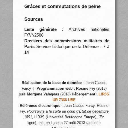
Grâces et commutations de peine
Sources
Liste générale :
Archives nationales
F/7/*/2588
Dossiers des commissions militaires de
Paris
Service historique de la Défense : 7 J
14
Réalisation de la base de données :
Jean-Claude
Farcy ✝
Programmation web :
Rosine Fry
(2013)
puis
Morgane Valageas
(2018)
Hébergement :
LIR3S
UR 7366 UBE
Référence électronique :
Jean-Claude Farcy, Rosine
Fry,
Poursuivis à la suite du coup d’État de décembre
1851
, LIR3S (Université Bourgogne Europe), [En
ligne], mis en ligne le 27 août 2013 (adresse