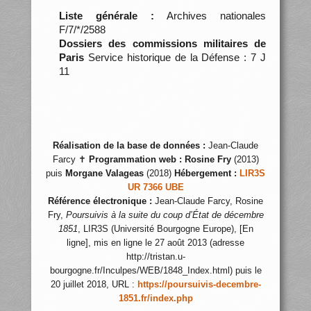
Liste générale :
Archives nationales
F/7/*/2588
Dossiers des commissions militaires de
Paris
Service historique de la Défense : 7 J
11
Réalisation de la base de données :
Jean-Claude
Farcy ✝
Programmation web :
Rosine Fry
(2013)
puis
Morgane Valageas
(2018)
Hébergement :
LIR3S
UR 7366 UBE
Référence électronique :
Jean-Claude Farcy, Rosine
Fry,
Poursuivis à la suite du coup d’État de décembre
1851
, LIR3S (Université Bourgogne Europe), [En
ligne], mis en ligne le 27 août 2013 (adresse
http://tristan.u-
bourgogne.fr/Inculpes/WEB/1848_Index.html) puis le
20 juillet 2018, URL :
https://poursuivis-decembre-
1851.fr/index.php