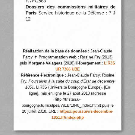
F/7/*/2588
Dossiers des commissions militaires de
Paris
Service historique de la Défense : 7 J
12
Réalisation de la base de données :
Jean-Claude
Farcy ✝
Programmation web :
Rosine Fry
(2013)
puis
Morgane Valageas
(2018)
Hébergement :
LIR3S
UR 7366 UBE
Référence électronique :
Jean-Claude Farcy, Rosine
Fry,
Poursuivis à la suite du coup d’État de décembre
1851
, LIR3S (Université Bourgogne Europe), [En
ligne], mis en ligne le 27 août 2013 (adresse
http://tristan.u-
bourgogne.fr/Inculpes/WEB/1848_Index.html) puis le
20 juillet 2018, URL :
https://poursuivis-decembre-
1851.fr/index.php