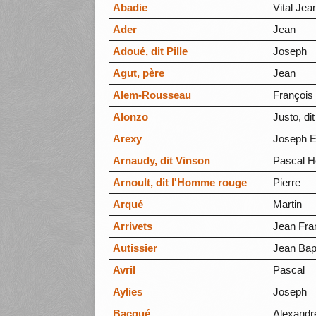
Abadie
Vital Jea
Ader
Jean
Adoué, dit Pille
Joseph
Agut, père
Jean
Alem-Rousseau
François
Alonzo
Justo, di
Arexy
Joseph E
Arnaudy, dit Vinson
Pascal H
Arnoult, dit l'Homme rouge
Pierre
Arqué
Martin
Arrivets
Jean Fran
Autissier
Jean Bap
Avril
Pascal
Aylies
Joseph
Bacqué
Alexandr