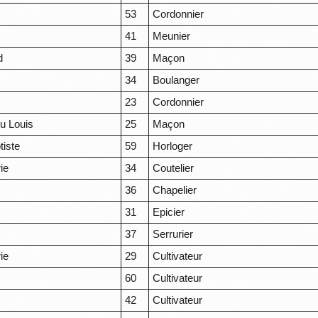
53
Cordonnier
41
Meunier
d
39
Maçon
34
Boulanger
23
Cordonnier
ou Louis
25
Maçon
tiste
59
Horloger
ie
34
Coutelier
36
Chapelier
31
Epicier
37
Serrurier
ie
29
Cultivateur
60
Cultivateur
42
Cultivateur