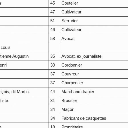
n
45
Coutelier
47
Cultivateur
51
Serrurier
46
Cultivateur
58
Avocat
t Louis
tienne Augustin
35
Avocat, ex journaliste
enri
30
Cordonnier
37
Couvreur
37
Charpentier
çois, dit Martin
44
Marchand drapier
tiste
31
Brossier
34
Maçon
34
Fabricant de casquettes
e
18
Propriétaire