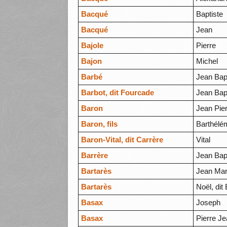
Bacqué
Baptiste
Bacqué
Jean
Bajole
Pierre
Bajon
Michel
Barbé
Jean Bapt
Barbot, dit Fourcade
Jean Bap
Baron
Jean Pie
Baron, fils
Barthélé
Baron-Vital, dit Carrère
Vital
Barrère
Jean Bap
Bartarès
Jean Mar
Bartarès
Noël, dit
Basax
Joseph
Basax
Pierre J