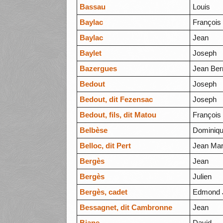
Bassau
Louis
Baylac
François
Baylac
Jean
Baylet
Joseph
Bazergues
Jean Ber
Bedout
Joseph
Bedout, dit Fezensac
Joseph
Bedout, fils, dit Matou
François
Belbèse
Dominiq
Belloc, dit Pert
Jean Mar
Bergès
Jean
Bergès
Julien
Bergès, cadet
Edmond 
Bessagnet, dit Cambronne
Jean
Biane
David