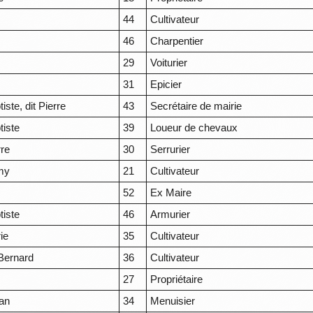
44
Cultivateur
46
Charpentier
29
Voiturier
31
Epicier
iste, dit Pierre
43
Secrétaire de mairie
tiste
39
Loueur de chevaux
rre
30
Serrurier
my
21
Cultivateur
52
Ex Maire
tiste
46
Armurier
ie
35
Cultivateur
 Bernard
36
Cultivateur
27
Propriétaire
ean
34
Menuisier