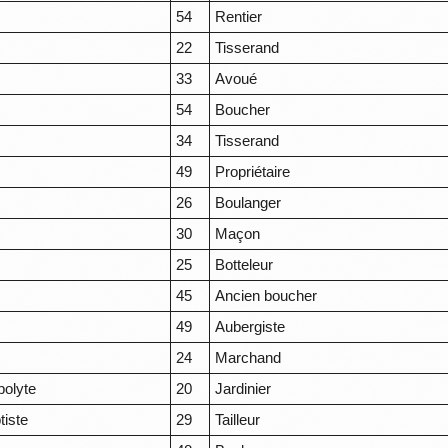
54
Rentier
22
Tisserand
33
Avoué
54
Boucher
34
Tisserand
49
Propriétaire
26
Boulanger
30
Maçon
25
Botteleur
45
Ancien boucher
49
Aubergiste
24
Marchand
polyte
20
Jardinier
tiste
29
Tailleur