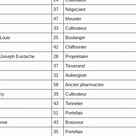
37
Négociant
47
Meunier
33
Cultivateur
Louis
25
Boulanger
42
Chiffonnier
 Joseph Eustache
28
Propriétaire
37
Tisserand
31
Aubergiste
e
58
Ancien pharmacien
my
39
Cultivateur
43
Tonnelier
51
Portefaix
enne
43
Brasseur
35
Portefaix