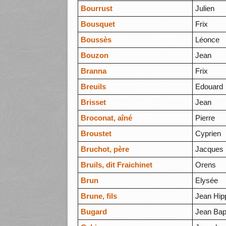
Bourrust
Julien
Bousquet
Frix
Boussès
Léonce
Bouzon
Jean
Branna
Frix
Breuils
Edouard
Brisset
Jean
Broconat, aîné
Pierre
Broustet
Cyprien
Bruchot, père
Jacques
Bruils, dit Fraichinet
Orens
Brun
Elysée
Brune, fils
Jean Hip
Bugard
Jean Bap