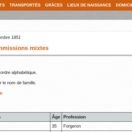
TS
TRANSPORTÉS
GRÂCES
LIEUX DE NAISSANCE
DOMICI
cembre 1851
ommissions mixtes
ordre alphabétique.
r le nom de famille.
om
s
Âge
Profession
35
Forgeron