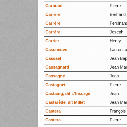
Carboué
Pierre
Carrère
Bertrand
Carrère
Ferdinan
Carrère
Joseph
Carrier
Henry
Caseneuve
Laurent 
Cassaet
Jean Bap
Cassagnard
Jean Mar
Cassagne
Jean
Castagnet
Pierre
Castaing, dit L'Insurgé
Jean
Castarède, dit Millet
Jean Mar
Castera
François
Castera
Pierre