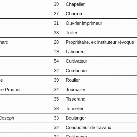
39
Chapelier
27
Charron
31
Ouvrier imprimeur
33
Tuilier
nard
28
Propriétaire, ex instituteur révoqué
19
Laboureur
54
Cultivateur
22
Cordonnier
ue
39
Roulier
ie Prosper
34
Journalier
35
Tisserand
38
Tonnelier
Joseph
33
Boulanger
32
Conducteur de travaux
24
Cultivateur