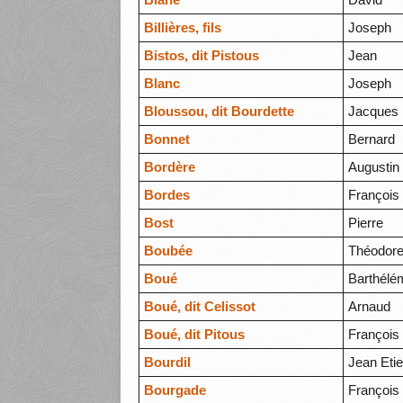
Billières, fils
Joseph
Bistos, dit Pistous
Jean
Blanc
Joseph
Bloussou, dit Bourdette
Jacques 
Bonnet
Bernard
Bordère
Augustin
Bordes
François
Bost
Pierre
Boubée
Théodor
Boué
Barthélé
Boué, dit Celissot
Arnaud
Boué, dit Pitous
François
Bourdil
Jean Eti
Bourgade
François