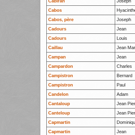
Cabiran
Joseph
Cabos
Hyacinth
Cabos, père
Joseph
Cadours
Jean
Cadours
Louis
Caillau
Jean Mar
Campan
Jean
Campardon
Charles
Campistron
Bernard
Campistron
Paul
Candelon
Adam
Cantaloup
Jean Pie
Canteloup
Jean Pie
Capmartin
Dominiqu
Capmartin
Jean