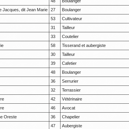
48
Boulanger
e Jacques, dit Jean Marie
27
Boulanger
53
Cultivateur
31
Tailleur
33
Coutelier
ie
58
Tisserand et aubergiste
30
Tailleur
39
Cafetier
48
Boulanger
36
Serrurier
32
Terrassier
rre
42
Vétérinaire
rre
46
Avocat
e Oreste
36
Chapelier
47
Aubergiste